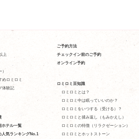
ご予約方法
件以上
チェックイン前のご予約
オンライン予約
ー）
すめロミロミ
ロミロミ豆知識
グ体験記
ロミロミとは？
ロミロミ中は眠っていいのか？
ロミロミをいつする（受ける）？
績
ロミロミと揉み返し（もみかえし）
能ホテル一覧
ロミロミの特徴（リラクゼーション）
め人気ランキングNo.1
ロミロミとホットストーン