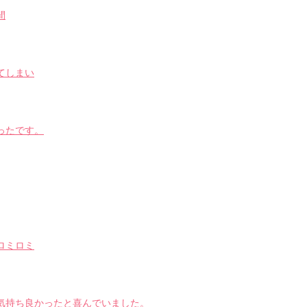
間
てしまい
ったです。
ロミロミ
気持ち良かったと喜んでいました。