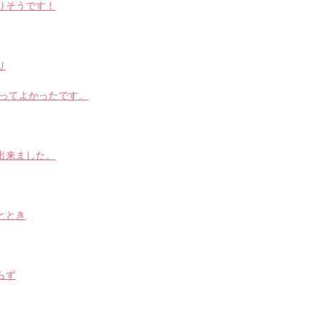
りそうです！
リ
あってよかったです。
出来ました。
ととき
らず