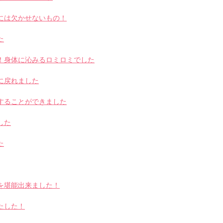
には欠かせないもの！
た
！身体に沁みるロミロミでした
に戻れました
することができました
した
た
を堪能出来ました！
たした！