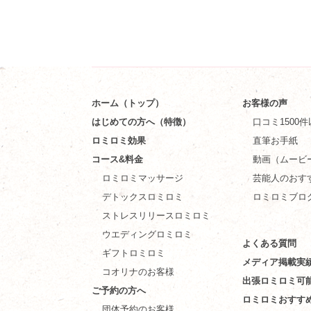
ホーム（トップ）
お客様の声
はじめての方へ（特徴）
口コミ1500
ロミロミ効果
直筆お手紙
コース&料金
動画（ムービ
ロミロミマッサージ
芸能人のおす
デトックスロミロミ
ロミロミブロ
ストレスリリースロミロミ
ウエディングロミロミ
よくある質問
ギフトロミロミ
メディア掲載実
コオリナのお客様
出張ロミロミ可
ご予約の方へ
ロミロミおすす
団体予約のお客様