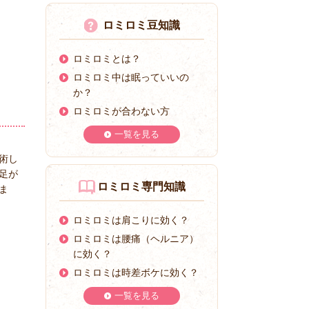
ロミロミ豆知識
ロミロミとは？
ロミロミ中は眠っていいの
か？
ロミロミが合わない方
一覧を見る
術し
足が
ロミロミ専門知識
ま
ロミロミは肩こりに効く？
ロミロミは腰痛（ヘルニア）
に効く？
ロミロミは時差ボケに効く？
一覧を見る