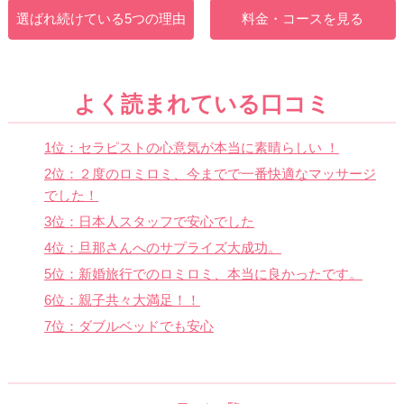
選ばれ続けている5つの理由
料金・コースを見る
よく読まれている口コミ
1位：セラピストの心意気が本当に素晴らしい ！
2位：２度のロミロミ、今までで一番快適なマッサージ
でした！
3位：日本人スタッフで安心でした
4位：旦那さんへのサプライズ大成功。
5位：新婚旅行でのロミロミ、本当に良かったです。
6位：親子共々大満足！！
7位：ダブルベッドでも安心