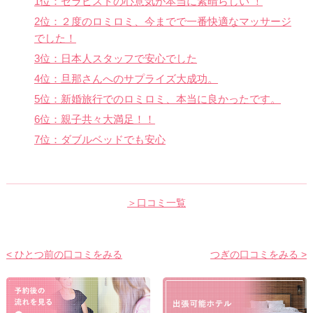
1位：セラピストの心意気が本当に素晴らしい ！
2位：２度のロミロミ、今までで一番快適なマッサージ
でした！
3位：日本人スタッフで安心でした
4位：旦那さんへのサプライズ大成功。
5位：新婚旅行でのロミロミ、本当に良かったです。
6位：親子共々大満足！！
7位：ダブルベッドでも安心
＞口コミ一覧
< ひとつ前の口コミをみる
つぎの口コミをみる >