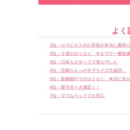
よく
1位：セラピストの心意気が本当に素晴ら
2位：２度のロミロミ、今までで一番快
3位：日本人スタッフで安心でした
4位：旦那さんへのサプライズ大成功。
5位：新婚旅行でのロミロミ、本当に良
6位：親子共々大満足！！
7位：ダブルベッドでも安心