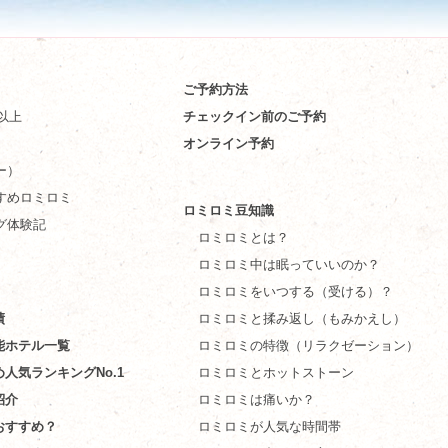
ご予約方法
件以上
チェックイン前のご予約
オンライン予約
ー）
すめロミロミ
ロミロミ豆知識
グ体験記
ロミロミとは？
ロミロミ中は眠っていいのか？
ロミロミをいつする（受ける）？
績
ロミロミと揉み返し（もみかえし）
能ホテル一覧
ロミロミの特徴（リラクゼーション）
め人気ランキングNo.1
ロミロミとホットストーン
紹介
ロミロミは痛いか？
おすすめ？
ロミロミが人気な時間帯