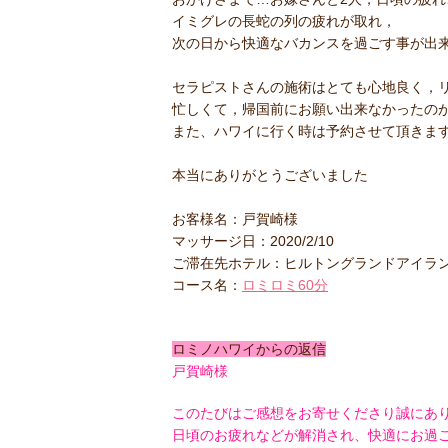
イミグレの長蛇の列の疲れが取れ，
次の日から快適なバカンスを過ごす事が出来ま
セラピストさんの施術はとても心地良く，
忙しくて，帰国前にお願い出来なかったの
また、ハワイに行く時は予約させて頂きま
本当にありがとうございました
お客様名：戸賀崎様
マッサージ日：2020/2/10
ご滞在先ホテル：ヒルトングランドアイラ
コース名：
ロミロミ60分
ロミノハワイからの返信
戸賀崎様
このたびはご感想をお寄せくださり誠にあ
日頃のお疲れなどが解消され、快適にお過