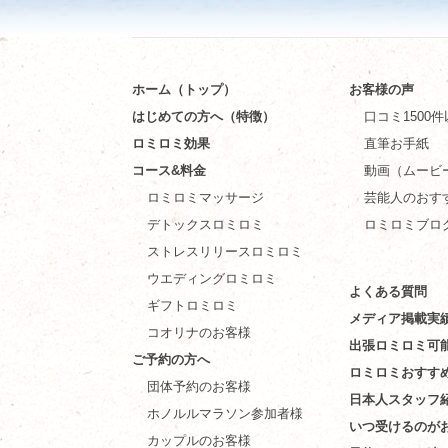
ホーム（トップ）
お客様の声
はじめての方へ（特徴）
口コミ1500
ロミロミ効果
直筆お手紙
コース&料金
動画（ムービ
ロミロミマッサージ
芸能人のおす
デトックスロミロミ
ロミロミブロ
ストレスリリースロミロミ
ウエディングロミロミ
よくある質問
ギフトロミロミ
メディア掲載実
コオリナのお客様
出張ロミロミ可
ご予約の方へ
ロミロミおすす
団体予約のお客様
日本人スタッフ
ホノルルマラソン参加者様
いつ受けるのが
カップルのお客様