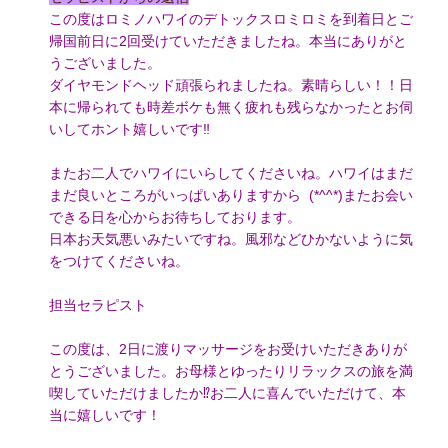
この度はロミノハワイのデトックスロミロミを到着日とご
帰国前日に2回受けていただきましたね。本当にありがと
うございました。
ダイヤモンドヘッド頑張られましたね。素晴らしい！！日
本に帰られても時差ボケも無く疲れも残らなかったとお伺
いしてホント嬉しいです‼️
またお二人でハワイにいらしてくださいね。ハワイはまだ
まだ良いところがいっぱいありますから (*^^*)またお会い
できる日を心からお待ちしております。 ️
日本お天気悪いみたいですね。風邪などひかないように気
をつけてくださいね。
担当セラピスト
この度は、2日に渡りマッサージをお受けいただきありが
とうございました。お母様とゆったりリラックスの旅を満
喫していただけましたか⁉︎お二人に喜んでいただけて、本
当に嬉しいです！