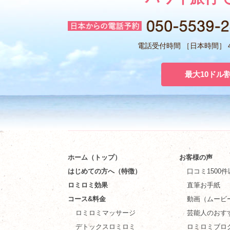
電話受付時間 ［日本時間］ 4:
最大10ドル
ホーム（トップ）
お客様の声
はじめての方へ（特徴）
口コミ1500
ロミロミ効果
直筆お手紙
コース&料金
動画（ムービ
ロミロミマッサージ
芸能人のおす
デトックスロミロミ
ロミロミブロ