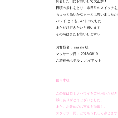
到着した日にお願いして大正解！
日頃の疲れをとり、
非日常のスイッチを
ちょっと高いかなぁーとは思いましたが
ハワイ とてもいいトコでした
またぜひ行きたいと思います
その時はまたお願いします♡
お客様名： sasaki 様
マッサージ日： 2018/08/19
ご滞在先ホテル： ハイアット
佐々木様
この度はロミノハワイをご利用いただき
誠にありがとうございました。
また、お褒めのお言葉を頂戴し、
スタッフ一同、とてもうれしく存じます