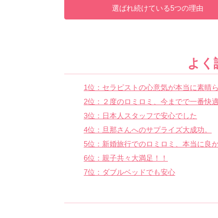
選ばれ続けている5つの理由
よく
1位：セラピストの心意気が本当に素晴ら
2位：２度のロミロミ、今までで一番快
3位：日本人スタッフで安心でした
4位：旦那さんへのサプライズ大成功。
5位：新婚旅行でのロミロミ、本当に良
6位：親子共々大満足！！
7位：ダブルベッドでも安心