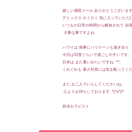
嬉しい感想メール ありがとうございま
デトックス ロミロミ 気に入っていただ
いつもの日常の時間から解放されて 頑
大事な事ですよね ️
ハワイは 無事にハリケーンも過ぎ去り
今日は32度ぐらいで過ごしやすいです。
日本は また暑いみたいですね ^^;
くれぐれも 暑さ対策には気を配ってくだ
また お二人でいらしてくださいね。
心よりお待ちしております *(^o^)/*
担当セラピスト