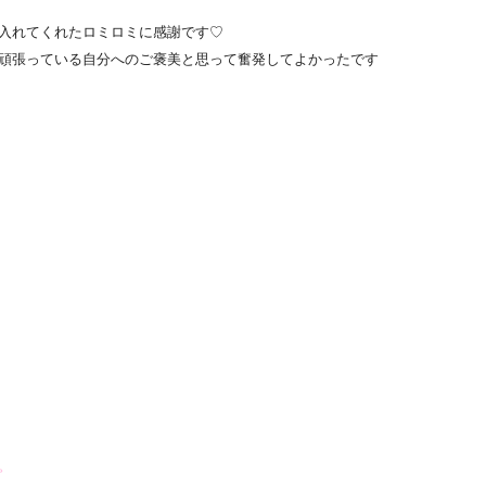
入れてくれたロミロミに感謝です♡
頑張っている自分へのご褒
美と思って奮発してよかったです
。