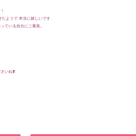
す！
けたようで 本当に嬉しいです
張っている自分にご褒美。
さいね❣️