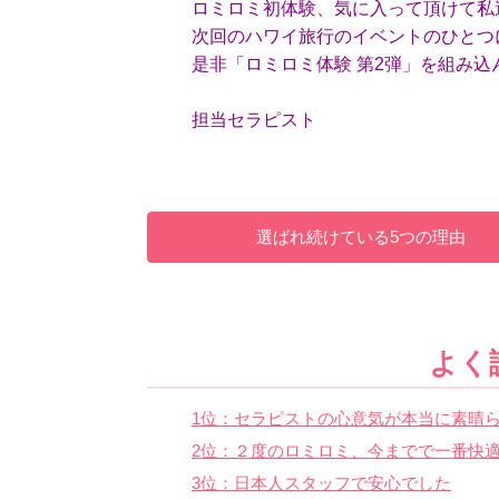
ロミロミ初体験、気に入って頂けて私
次回のハワイ旅行のイベントのひとつ
是非「ロミロミ体験 第2弾」を組み込
担当セラピスト
選ばれ続けている5つの理由
よく
1位：セラピストの心意気が本当に素晴ら
2位：２度のロミロミ、今までで一番快
3位：日本人スタッフで安心でした