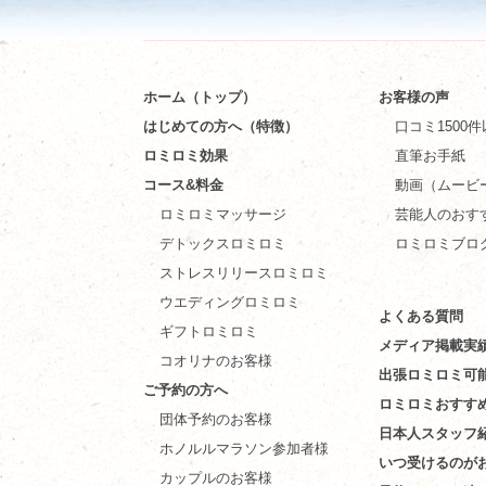
ホーム（トップ）
お客様の声
はじめての方へ（特徴）
口コミ1500
ロミロミ効果
直筆お手紙
コース&料金
動画（ムービ
ロミロミマッサージ
芸能人のおす
デトックスロミロミ
ロミロミブロ
ストレスリリースロミロミ
ウエディングロミロミ
よくある質問
ギフトロミロミ
メディア掲載実
コオリナのお客様
出張ロミロミ可
ご予約の方へ
ロミロミおすす
団体予約のお客様
日本人スタッフ
ホノルルマラソン参加者様
いつ受けるのが
カップルのお客様