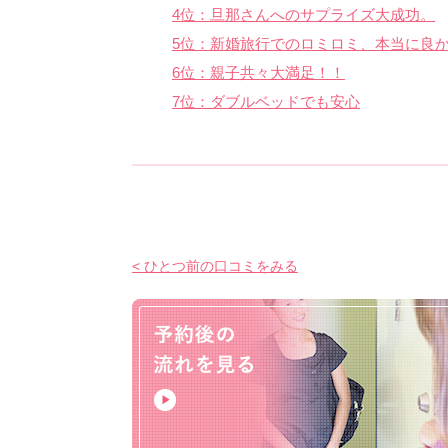
4位：旦那さんへのサプライズ大成功。
5位：新婚旅行でのロミロミ、本当に良
6位：親子共々大満足！！
7位：ダブルベッドでも安心
< ひとつ前の口コミをみる