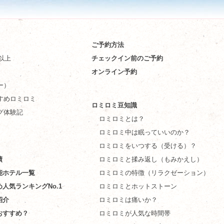
ご予約方法
件以上
チェックイン前のご予約
オンライン予約
ー）
すめロミロミ
ロミロミ豆知識
グ体験記
ロミロミとは？
ロミロミ中は眠っていいのか？
ロミロミをいつする（受ける）？
績
ロミロミと揉み返し（もみかえし）
能ホテル一覧
ロミロミの特徴（リラクゼーション）
め人気ランキングNo.1
ロミロミとホットストーン
紹介
ロミロミは痛いか？
おすすめ？
ロミロミが人気な時間帯