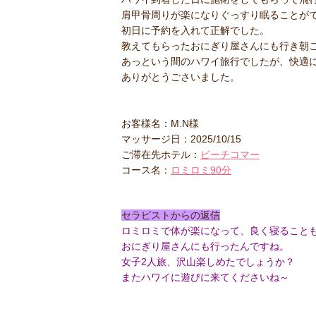
肩甲骨周りが楽になりぐっすり眠ることが
初日に予約を入れて正解でした。
教えてもらったおにぎり屋さんにも行き朝
あっという間のハワイ旅行でしたが、快適
ありがとうごさいました。
お客様名：M.N様
マッサージ日：2025/10/15
ご滞在先ホテル：
ビーチコマー
コース名：
ロミロミ90分
セラピストからの返信
ロミロミで体が楽になって、良く寝ること
おにぎり屋さんにも行ったんですね。
女子2人旅、沢山楽しめたでしょうか？
またハワイに遊びに来てくださいね～