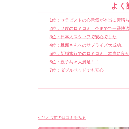
よく
1位：セラピストの心意気が本当に素晴ら
2位：２度のロミロミ、今までで一番快
3位：日本人スタッフで安心でした
4位：旦那さんへのサプライズ大成功。
5位：新婚旅行でのロミロミ、本当に良
6位：親子共々大満足！！
7位：ダブルベッドでも安心
< ひとつ前の口コミをみる