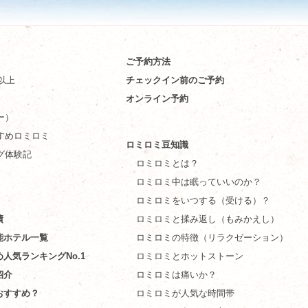
ご予約方法
件以上
チェックイン前のご予約
オンライン予約
ー）
すめロミロミ
ロミロミ豆知識
グ体験記
ロミロミとは？
ロミロミ中は眠っていいのか？
ロミロミをいつする（受ける）？
績
ロミロミと揉み返し（もみかえし）
能ホテル一覧
ロミロミの特徴（リラクゼーション）
め人気ランキングNo.1
ロミロミとホットストーン
紹介
ロミロミは痛いか？
おすすめ？
ロミロミが人気な時間帯