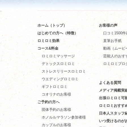
ホーム（トップ）
お客様の声
はじめての方へ（特徴）
口コミ1500
ロミロミ効果
直筆お手紙
コース&料金
動画（ムービ
ロミロミマッサージ
芸能人のおす
デトックスロミロミ
ロミロミブロ
ストレスリリースロミロミ
ウエディングロミロミ
よくある質問
ギフトロミロミ
メディア掲載実
コオリナのお客様
出張ロミロミ可
ご予約の方へ
ロミロミおすす
団体予約のお客様
日本人スタッフ
ホノルルマラソン参加者様
いつ受けるのが
カップルのお客様