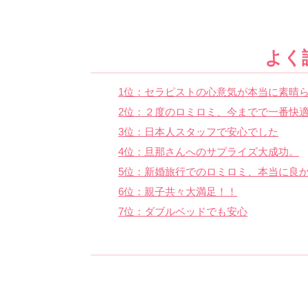
よく
1位：セラピストの心意気が本当に素晴ら
2位：２度のロミロミ、今までで一番快
3位：日本人スタッフで安心でした
4位：旦那さんへのサプライズ大成功。
5位：新婚旅行でのロミロミ、本当に良
6位：親子共々大満足！！
7位：ダブルベッドでも安心