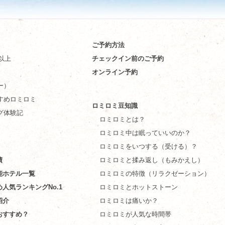
ご予約方法
件以上
チェックイン前のご予約
オンライン予約
ー）
すめロミロミ
ロミロミ豆知識
グ体験記
ロミロミとは？
ロミロミ中は眠っていいのか？
ロミロミをいつする（受ける）？
績
ロミロミと揉み返し（もみかえし）
能ホテル一覧
ロミロミの特徴（リラクゼーション）
め人気ランキングNo.1
ロミロミとホットストーン
紹介
ロミロミは痛いか？
おすすめ？
ロミロミが人気な時間帯