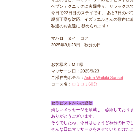
ヘブンテクニックに夫婦共々、リラックスで
今日で22日目のステイです。 あと7日のバ
親切丁寧な対応、イズラエルさんの歌声に
私達のお友達に 勧められます♪
マハロ ヌイ ロア
2025年9月23日 秋分の日
お客様名：M.T様
マッサージ日：2025/9/23
ご滞在先ホテル：
Aston Waikiki Sunset
コース名：
ロミロミ60分
セラピストからの返信
嬉しいメッセージを頂戴し、恐縮しており
ありがとうございます。
そうでしたね、今日はちょうど秋分の日で
そんな日にマッサージをさせていただけた