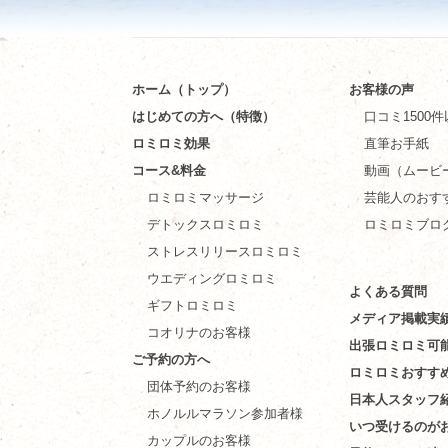
ホーム（トップ）
お客様の声
はじめての方へ（特徴）
口コミ1500
ロミロミ効果
直筆お手紙
コース&料金
動画（ムービ
ロミロミマッサージ
芸能人のおす
デトックスロミロミ
ロミロミブロ
ストレスリリースロミロミ
ウエディングロミロミ
よくある質問
ギフトロミロミ
メディア掲載実
コオリナのお客様
出張ロミロミ可
ご予約の方へ
ロミロミおすす
団体予約のお客様
日本人スタッフ
ホノルルマラソン参加者様
いつ受けるのが
カップルのお客様