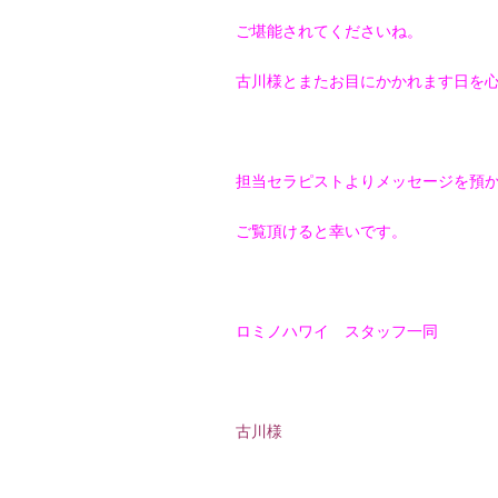
ご堪能されてくださいね。
古川様とまたお目にかかれます日を
担当セラピストよりメッセージを預
ご覧頂けると幸いです。
ロミノハワイ スタッフ一同
古川様