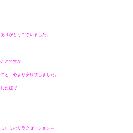
きありがとうございました。
のことですが、
のこと、心より安堵致しました。
ました様で
ロミロミのリラクゼーションを