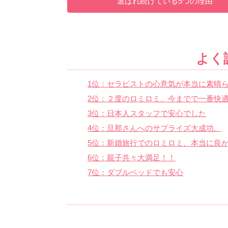
選ばれ続けている5つの理由
よく
1位：セラピストの心意気が本当に素晴ら
2位：２度のロミロミ、今までで一番快
3位：日本人スタッフで安心でした
4位：旦那さんへのサプライズ大成功。
5位：新婚旅行でのロミロミ、本当に良
6位：親子共々大満足！！
7位：ダブルベッドでも安心