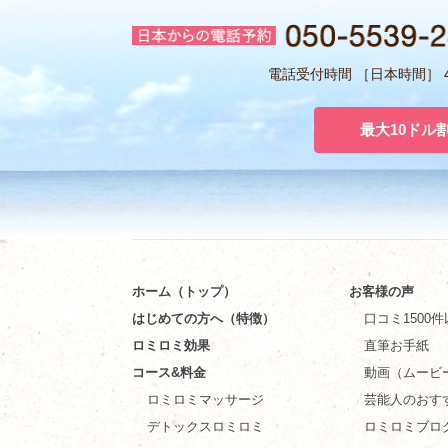
電話受付時間 ［日本時間］ 4:
最大10ドル
ホーム（トップ）
お客様の声
はじめての方へ（特徴）
口コミ1500
ロミロミ効果
直筆お手紙
コース&料金
動画（ムービ
ロミロミマッサージ
芸能人のおす
デトックスロミロミ
ロミロミブロ