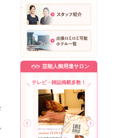
。
芸能人御用達サロン
テレビ・雑誌掲載多数！
だ
い