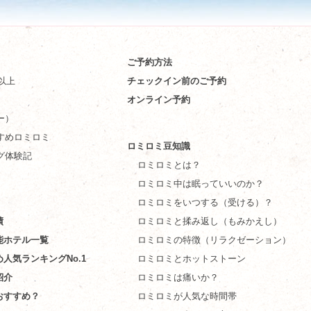
ご予約方法
件以上
チェックイン前のご予約
オンライン予約
ー）
すめロミロミ
ロミロミ豆知識
グ体験記
ロミロミとは？
ロミロミ中は眠っていいのか？
ロミロミをいつする（受ける）？
績
ロミロミと揉み返し（もみかえし）
能ホテル一覧
ロミロミの特徴（リラクゼーション）
め人気ランキングNo.1
ロミロミとホットストーン
紹介
ロミロミは痛いか？
おすすめ？
ロミロミが人気な時間帯