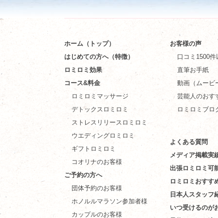
ホーム（トップ）
お客様の声
はじめての方へ（特徴）
口コミ1500
ロミロミ効果
直筆お手紙
コース&料金
動画（ムービ
ロミロミマッサージ
芸能人のおす
デトックスロミロミ
ロミロミブロ
ストレスリリースロミロミ
ウエディングロミロミ
よくある質問
ギフトロミロミ
メディア掲載実
コオリナのお客様
出張ロミロミ可
ご予約の方へ
ロミロミおすす
団体予約のお客様
日本人スタッフ
ホノルルマラソン参加者様
いつ受けるのが
カップルのお客様