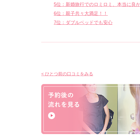
5位：新婚旅行でのロミロミ、本当に良
6位：親子共々大満足！！
7位：ダブルベッドでも安心
< ひとつ前の口コミをみる