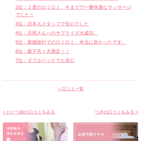
2位：２度のロミロミ、今までで一番快適なマッサージ
でした！
3位：日本人スタッフで安心でした
4位：旦那さんへのサプライズ大成功。
5位：新婚旅行でのロミロミ、本当に良かったです。
6位：親子共々大満足！！
7位：ダブルベッドでも安心
＞口コミ一覧
< ひとつ前の口コミをみる
つぎの口コミをみる >