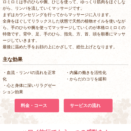
ロミロミは手のひらや腕、ひじを使って、ゆっくり筋肉をほぐしな
がら、リンパを流していくマッサージです。
まずはカウンセリングを行ってからマッサージに入ります。
全身をほぐしてリラックスした状態で天然の植物オイルを使いなが
ら、手のひらや腕を使ってマッサージしていくのが本格ロミロミの
特徴です。背中、足、手のひら、指先、方、首、頭を順番にマッサ
ージしていきます。
最後に温めた手をお顔の上にかざして、総仕上げとなります。
主な効果
・血流・リンパの流れを正常
・内臓の働きを活性化
化
・からだのコリを緩和
・心と身体に深いリラグゼー
ション効果
料金・コース
サービスの流れ