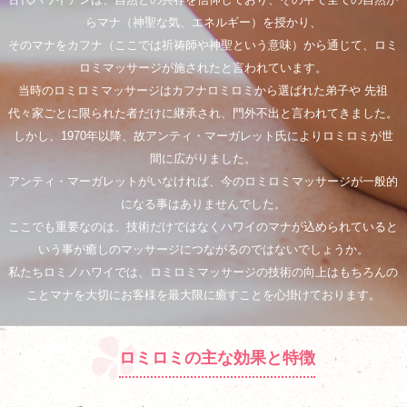
らマナ（神聖な気、エネルギー）を授かり、
そのマナをカフナ（ここでは祈祷師や神聖という意味）から通じて、ロミ
ロミマッサージが施されたと言われています。
当時のロミロミマッサージはカフナロミロミから選ばれた弟子や 先祖
代々家ごとに限られた者だけに継承され、門外不出と言われてきました。
しかし、1970年以降、故アンティ・マーガレット氏によりロミロミが世
間に広がりました。
アンティ・マーガレットがいなければ、今のロミロミマッサージが一般的
になる事はありませんでした。
ここでも重要なのは、技術だけではなくハワイのマナが込められていると
いう事が癒しのマッサージにつながるのではないでしょうか。
私たちロミノハワイでは、ロミロミマッサージの技術の向上はもちろんの
ことマナを大切にお客様を最大限に癒すことを心掛けております。
ロミロミの主な効果と特徴