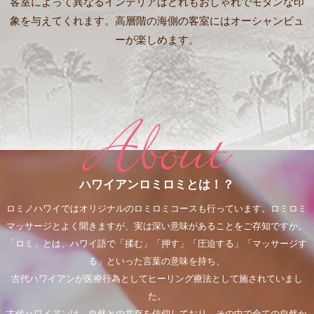
客室によって異なるインテリアはどれもおしゃれでモダンな印
象を与えてくれます。高層階の海側の客室にはオーシャンビュ
ーが楽しめます。
ハワイアンロミロミとは！？
ロミノハワイではオリジナルのロミロミコースも行っています。ロミロミ
マッサージとよく聞きますが、実は深い意味があることをご存知ですか。
「ロミ」とは、ハワイ語で「揉む」「押す」「圧迫する」「マッサージす
る」といった言葉の意味を持ち、
古代ハワイアンが医療行為としてヒーリング療法として施されていまし
た。
古代ハワイアンは、自然との共存を信仰しており、その中で全ての自然か