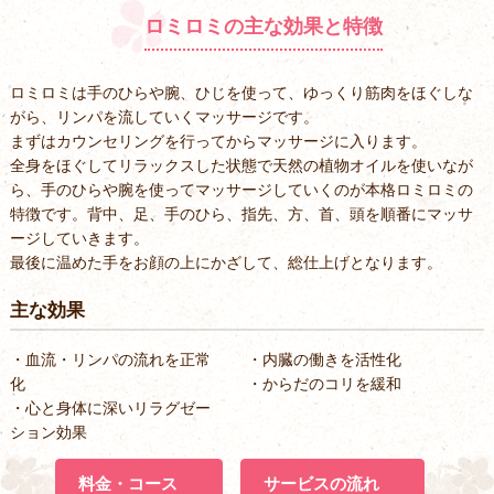
ロミロミの主な効果と特徴
ロミロミは手のひらや腕、ひじを使って、ゆっくり筋肉をほぐしな
がら、リンパを流していくマッサージです。
まずはカウンセリングを行ってからマッサージに入ります。
全身をほぐしてリラックスした状態で天然の植物オイルを使いなが
ら、手のひらや腕を使ってマッサージしていくのが本格ロミロミの
特徴です。背中、足、手のひら、指先、方、首、頭を順番にマッサ
ージしていきます。
最後に温めた手をお顔の上にかざして、総仕上げとなります。
主な効果
・血流・リンパの流れを正常
・内臓の働きを活性化
化
・からだのコリを緩和
・心と身体に深いリラグゼー
ション効果
料金・コース
サービスの流れ