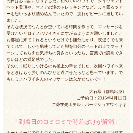
先日はお世話になりました。初めてのハワイで、ダイヤモンド
ヘッド登頂や、マノアの滝のトレッキングなど、歩き回るツア
ーを思いっきり詰め込んでいたので、疲れがピークに達してい
ました。
そんな状況でなんとか空いている時間を作って、マッサージを
受けたいとロミノハワイさんにすがるようにお願いしました。
お部屋に来てくれるというだけでも随分助かり、夜遅くでも来
てくれて、しかも酷使していた脚を自分のベッドの上でマッサ
ージしてもらえた気持ちの良さといったら、言葉では説明でき
ないほどの満足感でした。
そのまま眠りにつけるのも極上の幸せでした。次回ハワイへ来
るときはもう少しのんびりと過ごせたらなと思っています。で
もロミノハワイさんのマッサージは欠かせないです！
大石様（群馬出身）
ご予約日：2016年4月11日
ご滞在先ホテル：パークショアワイキキ
「到着日のロミロミで時差ぼけが解消」
ホームページでロミロミマッサージマッサージの効果には時差