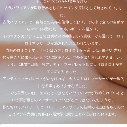
る」といった言葉の意味を持ち、
古代ハワイアンが医療行為としてヒーリング療法として施されていまし
た。
古代ハワイアンは、自然との共存を信仰しており、その中で全ての自然か
らマナ（神聖な気、エネルギー）を授かり、
そのマナをカフナ（ここでは祈祷師や神聖という意味）から通じて、ロミ
ロミマッサージが施されたと言われています。
当時のロミロミマッサージはカフナロミロミから選ばれた弟子や 先祖
代々家ごとに限られた者だけに継承され、門外不出と言われてきました。
しかし、1970年以降、故アンティ・マーガレット氏によりロミロミが世
間に広がりました。
アンティ・マーガレットがいなければ、今のロミロミマッサージが一般的
になる事はありませんでした。
ここでも重要なのは、技術だけではなくハワイのマナが込められていると
いう事が癒しのマッサージにつながるのではないでしょうか。
私たちロミノハワイでは、ロミロミマッサージの技術の向上はもちろんの
ことマナを大切にお客様を最大限に癒すことを心掛けております。