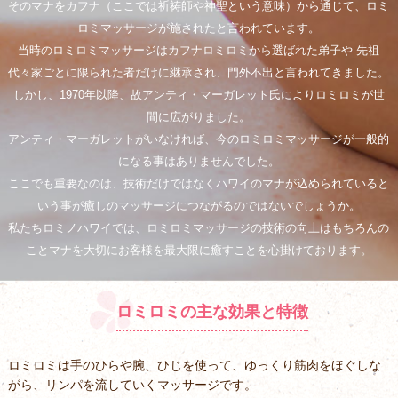
そのマナをカフナ（ここでは祈祷師や神聖という意味）から通じて、ロミ
ロミマッサージが施されたと言われています。
当時のロミロミマッサージはカフナロミロミから選ばれた弟子や 先祖
代々家ごとに限られた者だけに継承され、門外不出と言われてきました。
しかし、1970年以降、故アンティ・マーガレット氏によりロミロミが世
間に広がりました。
アンティ・マーガレットがいなければ、今のロミロミマッサージが一般的
になる事はありませんでした。
ここでも重要なのは、技術だけではなくハワイのマナが込められていると
いう事が癒しのマッサージにつながるのではないでしょうか。
私たちロミノハワイでは、ロミロミマッサージの技術の向上はもちろんの
ことマナを大切にお客様を最大限に癒すことを心掛けております。
ロミロミの主な効果と特徴
ロミロミは手のひらや腕、ひじを使って、ゆっくり筋肉をほぐしな
がら、リンパを流していくマッサージです。