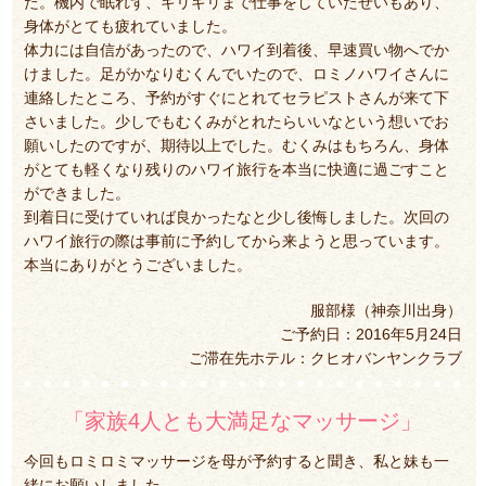
た。機内で眠れず、ギリギリまで仕事をしていたせいもあり、
身体がとても疲れていました。
体力には自信があったので、ハワイ到着後、早速買い物へでか
けました。足がかなりむくんでいたので、ロミノハワイさんに
連絡したところ、予約がすぐにとれてセラピストさんが来て下
さいました。少しでもむくみがとれたらいいなという想いでお
願いしたのですが、期待以上でした。むくみはもちろん、身体
がとても軽くなり残りのハワイ旅行を本当に快適に過ごすこと
ができました。
到着日に受けていれば良かったなと少し後悔しました。次回の
ハワイ旅行の際は事前に予約してから来ようと思っています。
本当にありがとうございました。
服部様（神奈川出身）
ご予約日：2016年5月24日
ご滞在先ホテル：クヒオバンヤンクラブ
「家族4人とも大満足なマッサージ」
今回もロミロミマッサージを母が予約すると聞き、私と妹も一
緒にお願いしました。