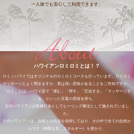
一人旅でも安心して利用できます。
ハワイアンロミロミとは！？
ロミノハワイではオリジナルのロミロミコースも行っています。ロミロミ
マッサージとよく聞きますが、実は深い意味があることをご存知ですか。
「ロミ」とは、ハワイ語で「揉む」「押す」「圧迫する」「マッサージす
る」といった言葉の意味を持ち、
古代ハワイアンが医療行為としてヒーリング療法として施されていまし
た。
古代ハワイアンは、自然との共存を信仰しており、その中で全ての自然か
らマナ（神聖な気、エネルギー）を授かり、