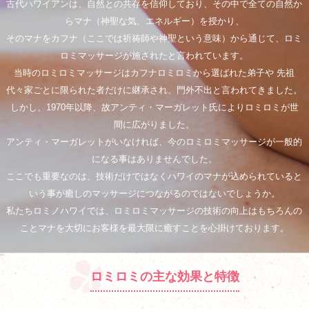
古代ハワイアンは、自然との共存を信仰しており、その中で全ての自然か
らマナ（神聖な気、エネルギー）を授かり、
そのマナをカフナ（ここでは祈祷師や神聖という意味）から通じて、ロミ
ロミマッサージが施されたと言われています。
当時のロミロミマッサージはカフナロミロミから選ばれた弟子や 先祖
代々家ごとに限られた者だけに継承され、門外不出と言われてきました。
しかし、1970年以降、故アンティ・マーガレット氏によりロミロミが世
間に広がりました。
アンティ・マーガレットがいなければ、今のロミロミマッサージが一般的
になる事はありませんでした。
ここでも重要なのは、技術だけではなくハワイのマナが込められていると
いう事が癒しのマッサージにつながるのではないでしょうか。
私たちロミノハワイでは、ロミロミマッサージの技術の向上はもちろんの
ことマナを大切にお客様を最大限に癒すことを心掛けております。
ロミロミの主な効果と特徴