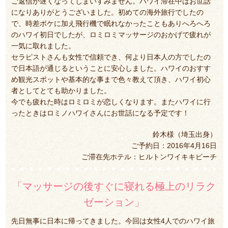
ご返信が遅くなってしまいすみません。ハワイ滞在中はお世話
になりありがとうございました。初めての海外旅行でしたの
で、時差ボケに加え飛行機で眠れなかったこともありへろへろ
のハワイ初日でしたが、ロミロミマッサージのおかげで疲れが
一気に取れました。
セラピストさんも女性で信頼でき、何より日本人の方でしたの
で日本語が通じるということに安心しました。ハワイのおすす
め観光スポットや基本的な事まで色々教えて頂き、ハワイ初心
者としてとても助かりました。
今でも疲れた時はロミロミが恋しくなります。またハワイに行
ったときはロミノハワイさんにお世話になる予定です！
鈴木様（埼玉出身）
ご予約日：2016年4月16日
ご滞在先ホテル：ヒルトンワイキキビーチ
「マッサージの後すぐに寝れる極上のリラク
ゼーション」
先日無事に日本に帰ってきました。今回は女性4人でのハワイ旅