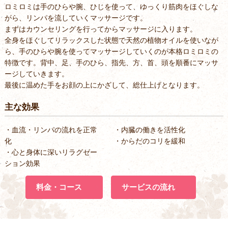
ロミロミは手のひらや腕、ひじを使って、ゆっくり筋肉をほぐしな
がら、リンパを流していくマッサージです。
まずはカウンセリングを行ってからマッサージに入ります。
全身をほぐしてリラックスした状態で天然の植物オイルを使いなが
ら、手のひらや腕を使ってマッサージしていくのが本格ロミロミの
特徴です。背中、足、手のひら、指先、方、首、頭を順番にマッサ
ージしていきます。
最後に温めた手をお顔の上にかざして、総仕上げとなります。
主な効果
・血流・リンパの流れを正常
・内臓の働きを活性化
化
・からだのコリを緩和
・心と身体に深いリラグゼー
ション効果
料金・コース
サービスの流れ