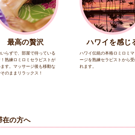
最高の贅沢
ハワイを感じ
動いらずで、部屋で待っている
ハワイ伝統の本格ロミロミマ
け！熟練ロミロミセラピストが
ージを熟練セラピストから受
います。マッサージ後も移動な
れます。
でそのままリラックス！
滞在の方へ