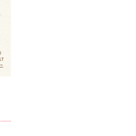
る
人
）
17
ニ