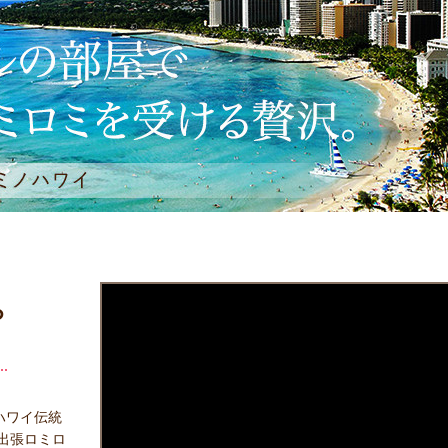
ら
ハワイ伝統
出張ロミロ