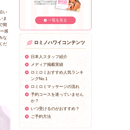
沿い
いま
一覧を見る
で閑
ワー感
みな
ロミノハワイコンテンツ
くだ
日本人スタッフ紹介
メディア掲載実績
ロミロミおすすめ人気ランキ
ングNo.1
ロミロミマッサージの流れ
予約コースを迷っていません
か？
いつ受けるのがおすすめ？
ご予約方法