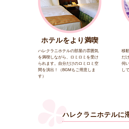
ホテルをより満喫
ハレクラニホテルの部屋の雰囲気
移
を満喫しながら、ロミロミを受け
だ
られます。自分だけのロミロミ空
伺
間を演出！（BGMもご用意しま
し
す）
ハレクラニホテルに