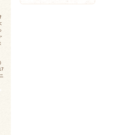
け
大
っ
か
ま
）
17
ニ
っ