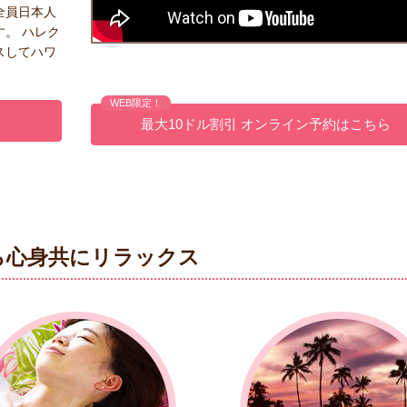
全員日本人
。 ハレク
スしてハワ
WEB限定！
最大10ドル割引 オンライン予約はこちら
ら心身共にリラックス