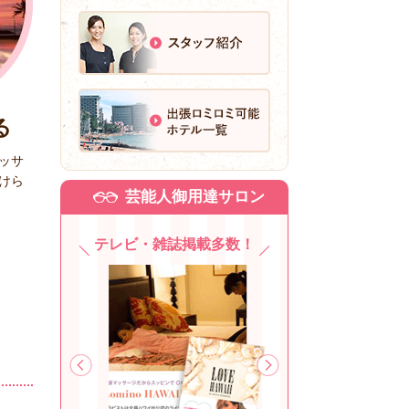
る
ッサ
けら
芸能人御用達サロン
テレビ・雑誌掲載多数！