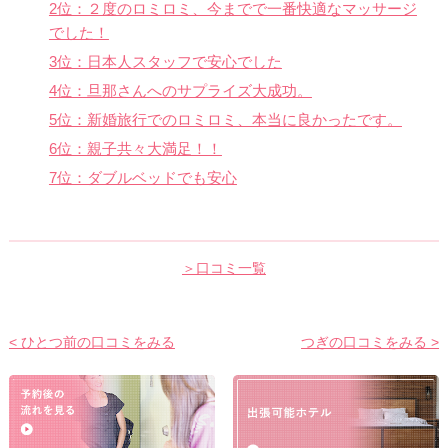
2位：２度のロミロミ、今までで一番快適なマッサージ
でした！
3位：日本人スタッフで安心でした
4位：旦那さんへのサプライズ大成功。
5位：新婚旅行でのロミロミ、本当に良かったです。
6位：親子共々大満足！！
7位：ダブルベッドでも安心
＞口コミ一覧
< ひとつ前の口コミをみる
つぎの口コミをみる >