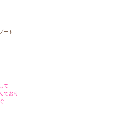
ゾート
して
んでおり
で