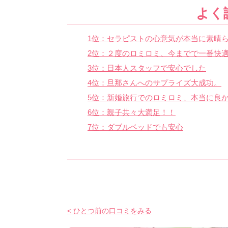
よく
1位：セラピストの心意気が本当に素晴ら
2位：２度のロミロミ、今までで一番快
3位：日本人スタッフで安心でした
4位：旦那さんへのサプライズ大成功。
5位：新婚旅行でのロミロミ、本当に良
6位：親子共々大満足！！
7位：ダブルベッドでも安心
< ひとつ前の口コミをみる