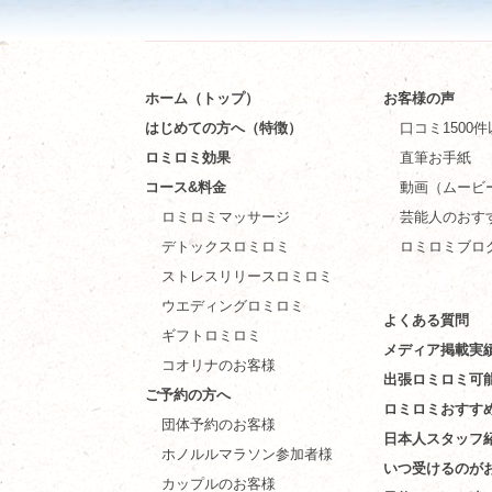
ホーム（トップ）
お客様の声
はじめての方へ（特徴）
口コミ1500
ロミロミ効果
直筆お手紙
コース&料金
動画（ムービ
ロミロミマッサージ
芸能人のおす
デトックスロミロミ
ロミロミブロ
ストレスリリースロミロミ
ウエディングロミロミ
よくある質問
ギフトロミロミ
メディア掲載実
コオリナのお客様
出張ロミロミ可
ご予約の方へ
ロミロミおすす
団体予約のお客様
日本人スタッフ
ホノルルマラソン参加者様
いつ受けるのが
カップルのお客様