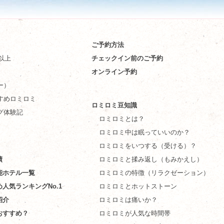
ご予約方法
件以上
チェックイン前のご予約
オンライン予約
ー）
すめロミロミ
ロミロミ豆知識
グ体験記
ロミロミとは？
ロミロミ中は眠っていいのか？
ロミロミをいつする（受ける）？
績
ロミロミと揉み返し（もみかえし）
能ホテル一覧
ロミロミの特徴（リラクゼーション）
め人気ランキングNo.1
ロミロミとホットストーン
紹介
ロミロミは痛いか？
おすすめ？
ロミロミが人気な時間帯